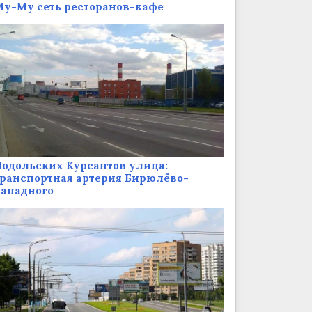
у-Му сеть ресторанов-кафе
одольских Курсантов улица:
ранспортная артерия Бирюлёво-
Западного