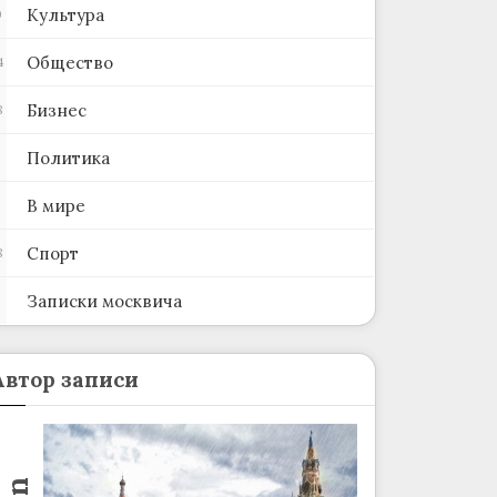
Культура
0
Общество
4
Бизнес
8
Политика
В мире
Спорт
8
Записки москвича
2
Автор записи