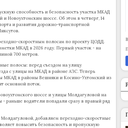
скную способность и безопасность участка МКАД
 и Новоухтомским шоссе. Об этом в четверг, 14
спорта и развития дорожно-транспортной
иксутов.
В
реходно-скоростным полосам по проекту ЦОДД.
метки МКАД в 2026 году. Первый участок - на
П
линой 700 метров.
ные полосы: перед съездом на улицу
езда с улицы на МКАД в районе АЗС. Теперь
ы МКАД в районы Вешняки и Косино-Ухтомский из
т основной поток.
Новоухтомского шоссе и улицы Молдагуловой на
 - раньше водители попадали сразу в правый ряд
цей Молдагуловой, добавляем переходно-скоростные
зволяет повысить безопасность и пропускную