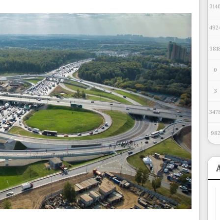
314
492
381
0
3
347
98