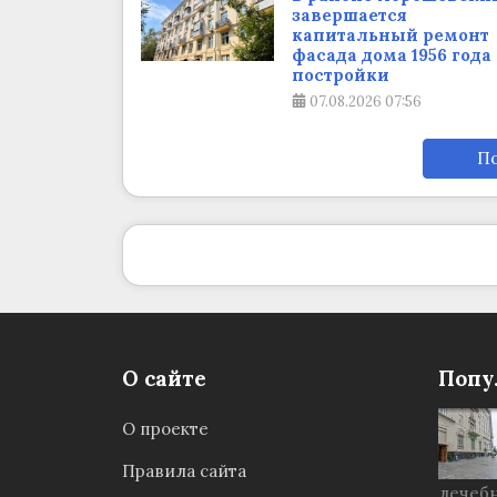
завершается
капитальный ремонт
фасада дома 1956 года
постройки
07.08.2026
07:56
По
О сайте
Попу
О проекте
Правила сайта
лечебн