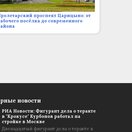
ролетарский проспект Царицыно: от
абочего посёлка до современного
района
рные новости
РИА Новости: Фигурант дела о теракте
в "Крокусе" Курбонов работал на
стройке в Москве
Двенадцатый фигурант дела о теракте в