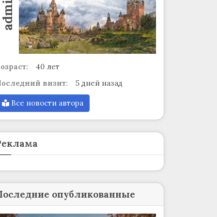
admin
озраст:
40 лет
оследний визит:
5 дней назад
Все новости автора
Реклама
Последние опубликованные