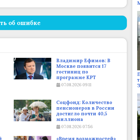
М
ть об ошибке
Владимир Ефимов: В
Москве появится 17
гостиниц по
П
программе КРТ
т
07.08.2026
09:11
Соцфонд: Количество
пенсионеров в России
достигло почти 40,5
миллиона
07.08.2026
07:56
й
«Время возможностей»