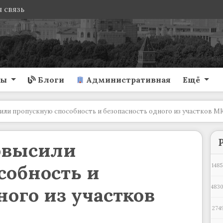
 связь
ты
Блоги
Административная
Ещё
ли пропускную способность и безопасность одного из участков М
овысили
собность и
1485
ного из участков
483
274