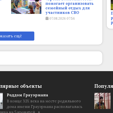
помогает организовать
семейный отдых для
участников СВО
П
р
07.08.2026
07:56
казать ещё
лярные объекты
Популя
Роддом Грауэрмана
В конце XIX века на месте родильного
дома имени Грауэрмана располагалась
ица на 5 кроватей , в