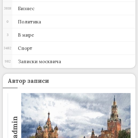
Бизнес
3818
Политика
0
В мире
3
Спорт
3482
Записки москвича
982
Автор записи
admin