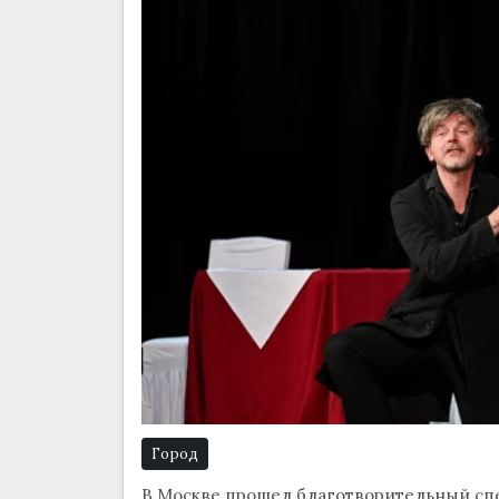
Город
В Москве прошел благотворительный спе