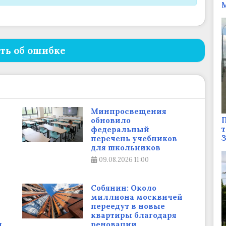
М
ть об ошибке
Минпросвещения
П
обновило
т
федеральный
перечень учебников
для школьников
09.08.2026
11:00
Собянин: Около
миллиона москвичей
переедут в новые
квартиры благодаря
и
реновации