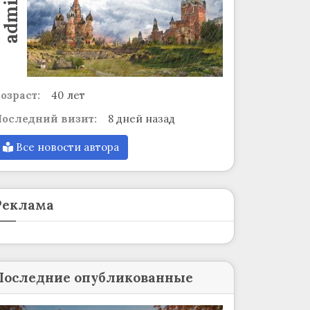
admin
озраст:
40 лет
оследний визит:
8 дней назад
Все новости автора
Реклама
Последние опубликованные