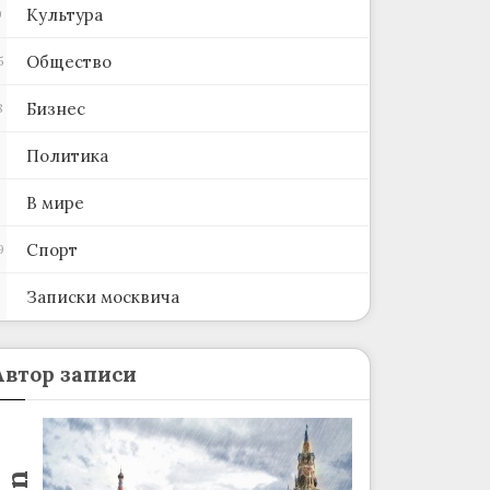
Культура
0
Общество
5
Бизнес
8
Политика
В мире
Спорт
9
Записки москвича
2
Автор записи