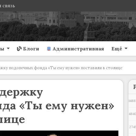
 связь
ты
Блоги
Административная
Ещё
жку подопечных фонда «Ты ему нужен» поставили в столице
ддержку
да «Ты ему нужен»
1488
лице
4840
274