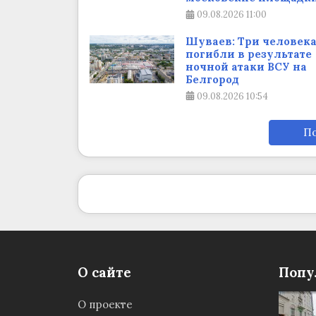
09.08.2026
11:00
Шуваев: Три человек
погибли в результате
ночной атаки ВСУ на
Белгород
09.08.2026
10:54
По
О сайте
Попу
О проекте