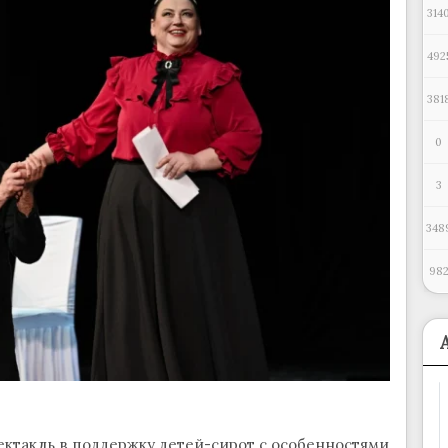
314
492
381
0
3
348
98
ктакль в поддержку детей-сирот с особенностями