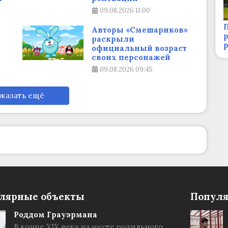
09.08.2026
11:00
П
а
Авторы «Смешариков»
р
раскрыли
официальный возраст
своих персонажей
09.08.2026
09:45
казать ещё
лярные объекты
Популя
Роддом Грауэрмана
В конце XIX века на месте родильного