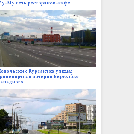
у-Му сеть ресторанов-кафе
одольских Курсантов улица:
ранспортная артерия Бирюлёво-
Западного