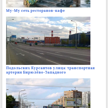
Му-Му сеть ресторанов-кафе
Подольских Курсантов улица: транспортная
артерия Бирюлёво-Западного