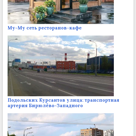
Му-Му сеть ресторанов-кафе
Подольских Курсантов улица: транспортная
артерия Бирюлёво-Западного