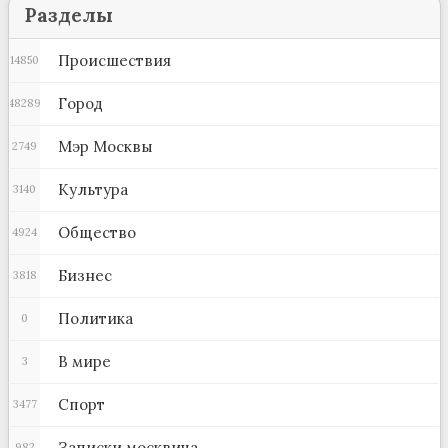
Разделы
Происшествия
14850
Город
48289
Мэр Москвы
2749
Культура
3140
Общество
4924
Бизнес
3818
Политика
0
В мире
3
Спорт
3477
Записки москвича
982