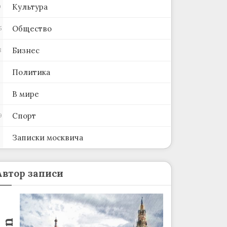
Культура
0
Общество
5
Бизнес
8
Политика
В мире
Спорт
9
Записки москвича
2
Автор записи