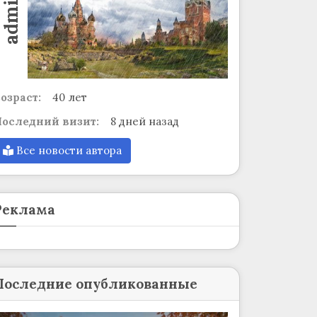
admin
озраст:
40 лет
оследний визит:
8 дней назад
Все новости автора
Реклама
Последние опубликованные