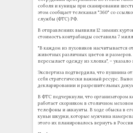
соболя и куницы при сканировании шест
этом сообщает телеканал "360" со ссыл
службы (ФТС) РФ.
В отправлениях выявили 12 зимних курто
стоимость контрабанды составила 7 мил
"В каждом из пуховиков насчитывается от
животных различных цветов и размеров. П
пересылает одежду из хлопка", – указало
Экспертиза подтвердила, что пушнина от
себя стратегически важный ресурс. Выво
декларировании и разрешительных докум
В ФТС подчеркнули, что организатором к
работает скорняком в столичном меховом
телефоны и аккаунты. В ходе обыска в е
куньи шкурки, которые мужчина намерева
этого их планировалось вернуть в Росси