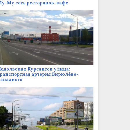
у-Му сеть ресторанов-кафе
одольских Курсантов улица:
ранспортная артерия Бирюлёво-
Западного