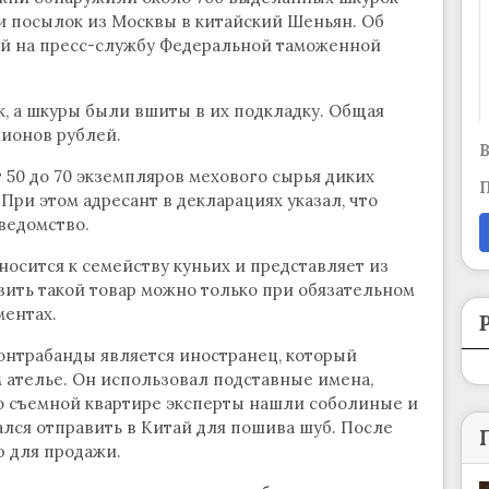
и посылок из Москвы в китайский Шеньян. Об
кой на пресс-службу Федеральной таможенной
к, а шкуры были вшиты в их подкладку. Общая
лионов рублей.
В
 50 до 70 экземпляров мехового сырья диких
П
ри этом адресант в декларациях указал, что
 ведомство.
носится к семейству куньих и представляет из
зить такой товар можно только при обязательном
ентах.
онтрабанды является иностранец, который
 ателье. Он использовал подставные имена,
го съемной квартире эксперты нашли соболиные и
лся отправить в Китай для пошива шуб. После
ю для продажи.