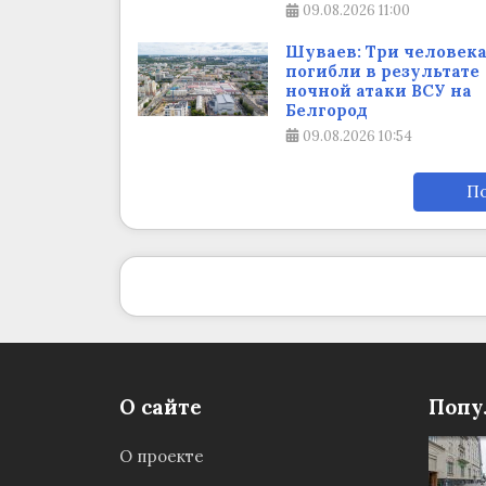
09.08.2026
11:00
Шуваев: Три человек
погибли в результате
ночной атаки ВСУ на
Белгород
09.08.2026
10:54
По
О сайте
Попу
О проекте