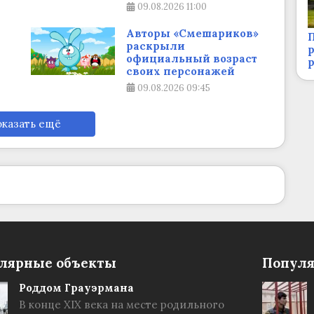
09.08.2026
11:00
а
Авторы «Смешариков»
П
раскрыли
р
официальный возраст
своих персонажей
09.08.2026
09:45
казать ещё
лярные объекты
Популя
Роддом Грауэрмана
В конце XIX века на месте родильного