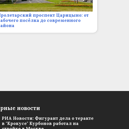
ролетарский проспект Царицыно: от
абочего посёлка до современного
района
рные новости
РИА Новости: Фигурант дела о теракте
в "Крокусе" Курбонов работал на
стройке в Москве