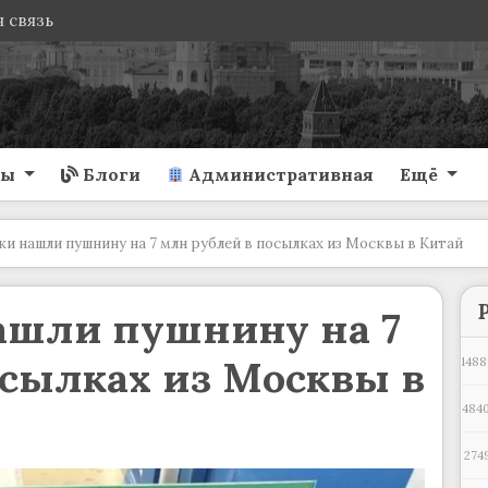
 связь
ты
Блоги
Административная
Ещё
и нашли пушнину на 7 млн рублей в посылках из Москвы в Китай
ашли пушнину на 7
осылках из Москвы в
1488
4840
274