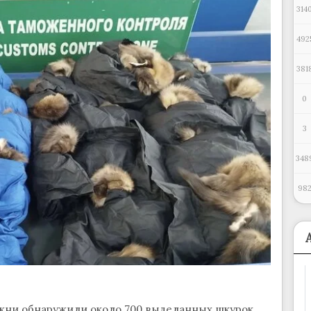
314
492
381
0
3
348
98
жни обнаружили около 700 выделанных шкурок