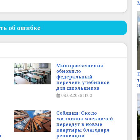
М
ть об ошибке
Минпросвещения
обновило
П
федеральный
т
перечень учебников
для школьников
09.08.2026
11:00
Собянин: Около
миллиона москвичей
переедут в новые
квартиры благодаря
и
реновации