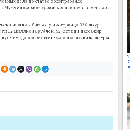
ловных дела по статье о контрабанде
в. Мужчине может грозить лишение свободы до 5
ьево нашли в багаже у иностранца 930 шкур
чти 1,2 миллиона рублей. 52-летний пассажир
а двух чемоданов рентген-машина выявила шкуры
Т
С
и