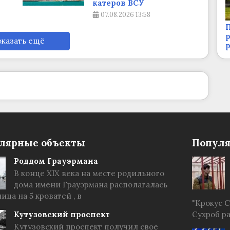
катеров ВСУ
07.08.2026
13:58
П
р
казать ещё
лярные объекты
Популя
Роддом Грауэрмана
В конце XIX века на месте родильного
дома имени Грауэрмана располагалась
ица на 5 кроватей , в
"Крокус 
Кутузовский проспект
Сухроб р
Кутузовский проспект получил свое