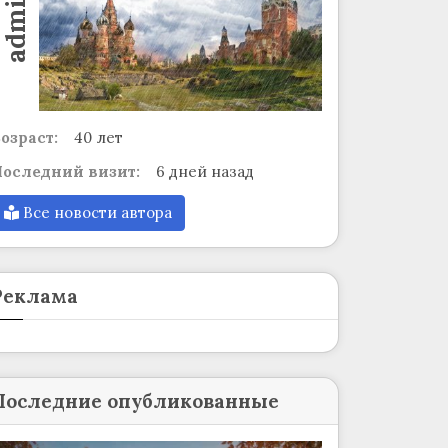
admin
озраст:
40 лет
оследний визит:
6 дней назад
Все новости автора
Реклама
Последние опубликованные