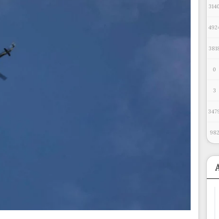
314
492
381
0
3
347
98