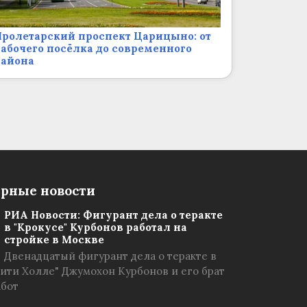
ролетарский проспект Царицыно: от
абочего посёлка до современного
района
рные новости
РИА Новости: Фигурант дела о теракте
в "Крокусе" Курбонов работал на
стройке в Москве
Двенадцатый фигурант дела о теракте в
Сити Холле" Джумохон Курбонов и его брат
абот