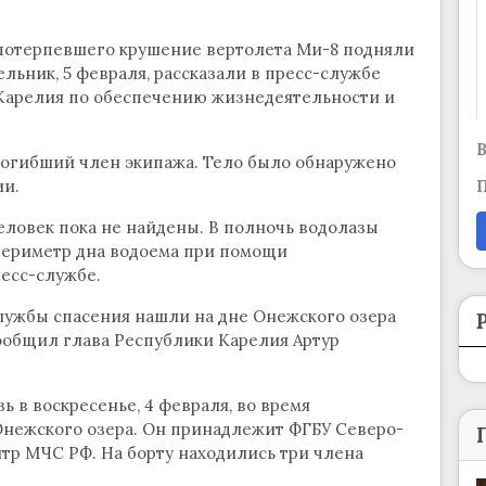
потерпевшего крушение вертолета Ми-8 подняли
ельник, 5 февраля, рассказали в пресс-службе
Карелия по обеспечению жизнедеятельности и
В
 погибший член экипажа. Тело было обнаружено
ии.
П
еловек пока не найдены. В полночь водолазы
 периметр дна водоема при помощи
есс-службе.
лужбы спасения нашли на дне Онежского озера
сообщил глава Республики Карелия Артур
ь в воскресенье, 4 февраля, во время
Онежского озера. Он принадлежит ФГБУ Северо-
р МЧС РФ. На борту находились три члена