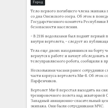
Город
Тело первого погибшего члена экипажа 
со дна Онежского озера. Об этом в понед
Государственного комитета Республики 
безопасности населения.
- В 21:16 водолазами был поднят первый
внутри вертолета, - следует из публикац
Тела еще двоих находившихся на борту ч
вернутся к работе и начнут обследовать
телеуправляемого робота, сообщили в пр
Несколькими часами ранее сотрудники с
части корпуса вертолета Ми-8. Об этом 
Парфенчиков.
Вертолет Ми-8 перестал выходить на связ
тренировочного полета над акваторией 
Западный авиационно-спасательный цент
экипажа. Они были сотрудниками МЧС.