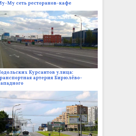
у-Му сеть ресторанов-кафе
одольских Курсантов улица:
ранспортная артерия Бирюлёво-
Западного