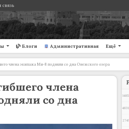
 связь
ты
Блоги
Административная
Ещё
шего члена экипажа Ми-8 подняли со дна Онежского озера
гибшего члена
одняли со дна
1485
а
4831
274