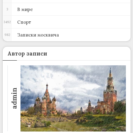
В мире
3
Спорт
3492
Записки москвича
982
Автор записи
admin