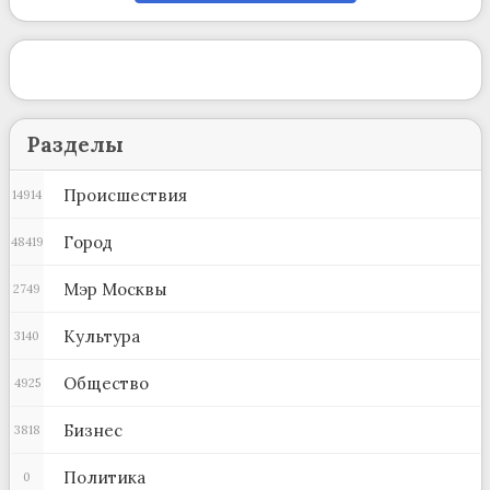
Разделы
Происшествия
14914
Город
48419
Мэр Москвы
2749
Культура
3140
Общество
4925
Бизнес
3818
Политика
0