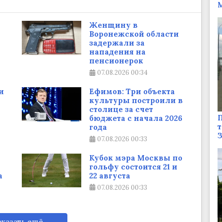
М
Женщину в
Воронежской области
задержали за
нападения на
пенсионерок
07.08.2026
00:34
и
Ефимов: Три объекта
культуры построили в
столице за счет
П
бюджета с начала 2026
т
года
07.08.2026
00:33
Кубок мэра Москвы по
гольфу состоится 21 и
а
22 августа
07.08.2026
00:33
казать ещё