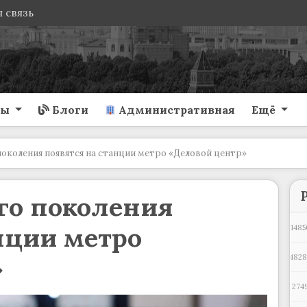
 связь
ты
Блоги
Административная
Ещё
околения появятся на станции метро «Деловой центр»
го поколения
нции метро
1485
»
482
274