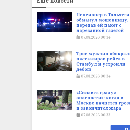
Еще новости
Пенсионер в Тольятти
обманул мошенницу,
передав ей пакет с
нарезанной газетой
07.08.2026
00:34
Трое мужчин обокрал
пассажиров рейса в
Стамбул и устроили
дебош
07.08.2026
00:34
«Снизить градус
опасности»: когда в
Москве начнется гроз
и закончится жара
07.08.2026
00:33
По