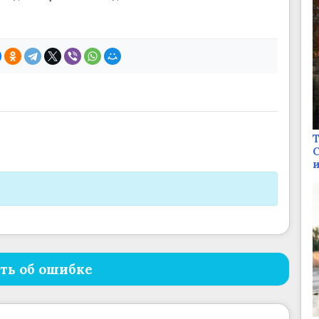
Т
С
и
ть об ошибке