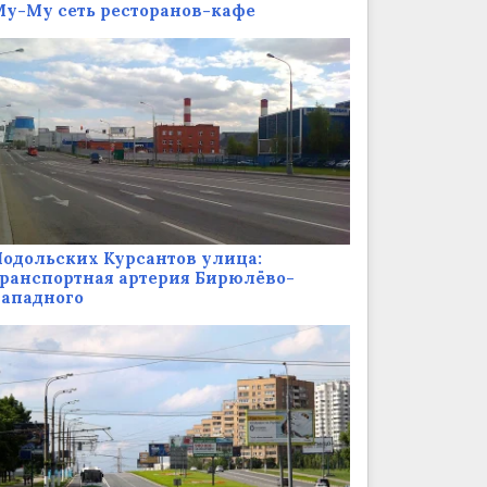
у-Му сеть ресторанов-кафе
одольских Курсантов улица:
ранспортная артерия Бирюлёво-
Западного