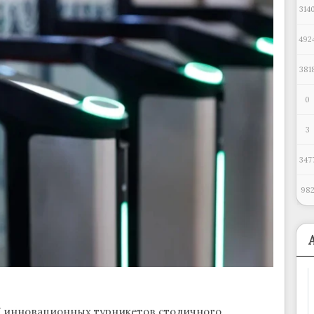
314
492
381
0
3
347
98
17 инновационных турникетов столичного