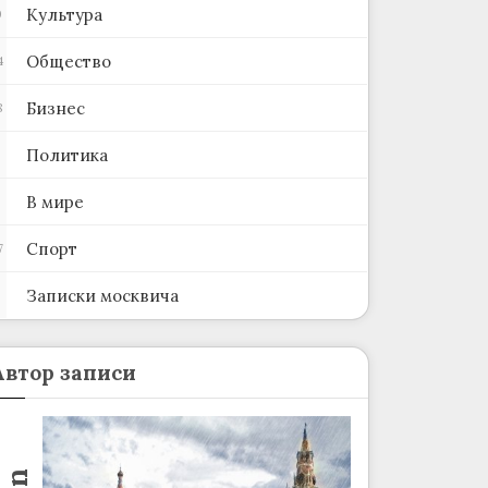
Культура
0
Общество
4
Бизнес
8
Политика
В мире
Спорт
7
Записки москвича
2
Автор записи