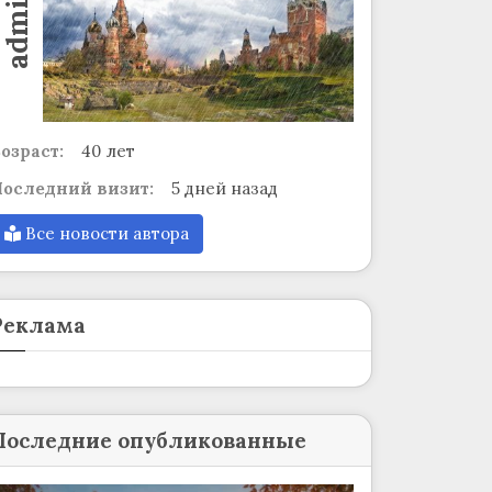
admin
озраст:
40 лет
оследний визит:
5 дней назад
Все новости автора
Реклама
Последние опубликованные