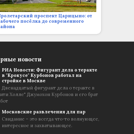
ролетарский проспект Царицыно: от
абочего посёлка до современного
района
рные новости
РИА Новости: Фигурант дела о теракте
в "Крокусе" Курбонов работал на
стройке в Москве
Двенадцатый фигурант дела о теракте в
Сити Холле" Джумохон Курбонов и его брат
абот
Московские развлечения для пар
Свидание – это всегда что-то волнующее,
интересное и захватывающее.