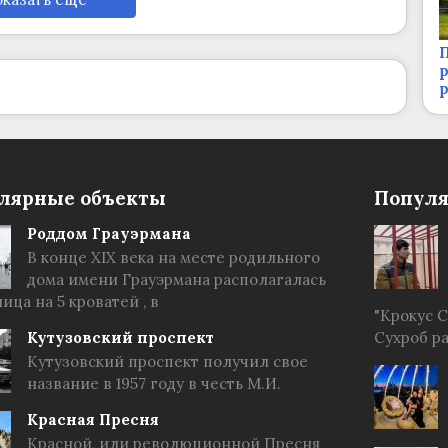
П
р
лярные объекты
Популя
Роддом Грауэрмана
В конце XIX века на месте родильного
дома имени Грауэрмана располагалась
ица на 5 кроватей , в
"Крокус 
Кутузовский проспект
Сухроб р
Кутузовский проспект получил свое
название в 1957 году в честь М.И.
Красная Пресня
Красной, или революционной Пресня