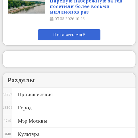
Царскую набережную за год
посетили более восьми
миллионов раз
07.08.2026
10:23
Показать ещё
Разделы
Происшествия
14857
Город
48309
Мэр Москвы
2749
Культура
3140