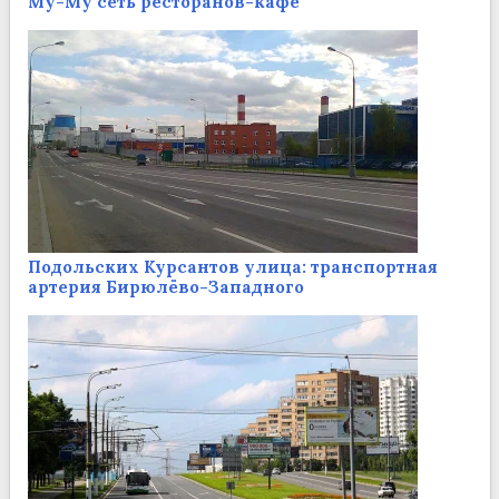
Му-Му сеть ресторанов-кафе
Подольских Курсантов улица: транспортная
артерия Бирюлёво-Западного