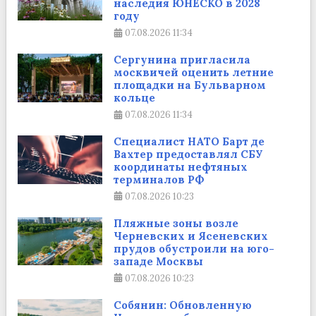
наследия ЮНЕСКО в 2028
году
07.08.2026
11:34
Сергунина пригласила
москвичей оценить летние
площадки на Бульварном
кольце
07.08.2026
11:34
Cпециалист НАТО Барт де
Вахтер предоставлял СБУ
координаты нефтяных
терминалов РФ
07.08.2026
10:23
Пляжные зоны возле
Черневских и Ясеневских
прудов обустроили на юго-
западе Москвы
07.08.2026
10:23
Собянин: Обновленную