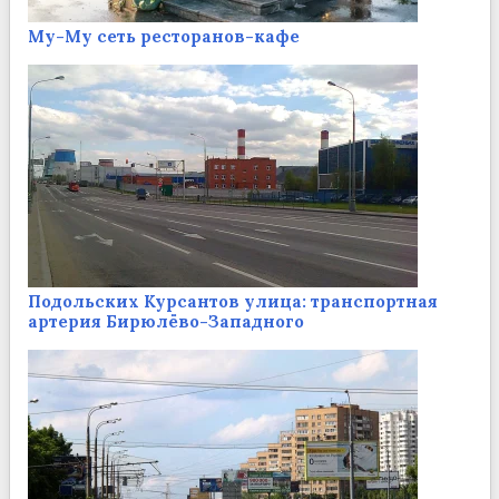
Му-Му сеть ресторанов-кафе
Подольских Курсантов улица: транспортная
артерия Бирюлёво-Западного