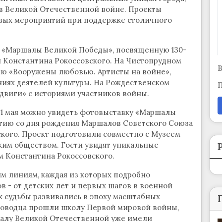
в Великой Отечественной войне. Проекты
вых мероприятий при поддержке столичного
у «Маршалы Великой Победы», посвященную 130-
и Константина Рокоссовского. На Чистопрудном
В
ию «Вооружены любовью. Артисты на войне»,
иях деятелей культуры. На Рождественском
П
одвиги» с историями участников войны.
о 31 мая можно увидеть фотовыставку «Маршалы
тию со дня рождения Маршалов Советского Союза
кого. Проект подготовили совместно с Музеем
им обществом. Гости увидят уникальные
 Константина Рокоссовского.
м линиям, каждая из которых подробно
 - от детских лет и первых шагов в военной
х судьбы развивались в эпоху масштабных
ководца прошли школу Первой мировой войны,
ачалу Великой Отечественной уже имели