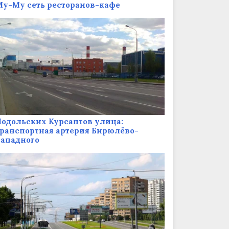
у-Му сеть ресторанов-кафе
одольских Курсантов улица:
ранспортная артерия Бирюлёво-
Западного