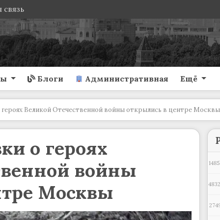
 связь
ты
Блоги
Административная
Ещё
 героях Великой Отечественной войны открылись в центре Москвы
ки о героях
твенной войны
1485
нтре Москвы
4832
274