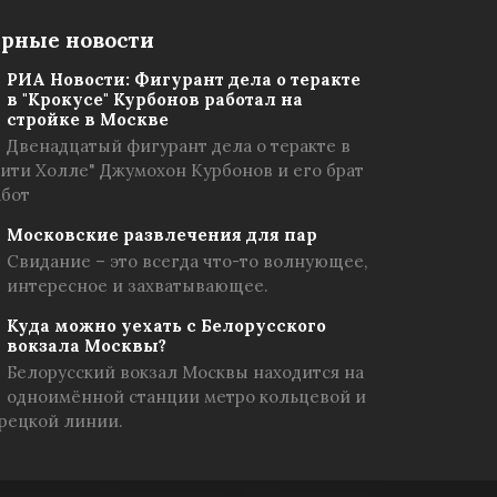
рные новости
РИА Новости: Фигурант дела о теракте
в "Крокусе" Курбонов работал на
стройке в Москве
Двенадцатый фигурант дела о теракте в
Сити Холле" Джумохон Курбонов и его брат
абот
Московские развлечения для пар
Свидание – это всегда что-то волнующее,
интересное и захватывающее.
Куда можно уехать с Белорусского
вокзала Москвы?
Белорусский вокзал Москвы находится на
одноимённой станции метро кольцевой и
рецкой линии.