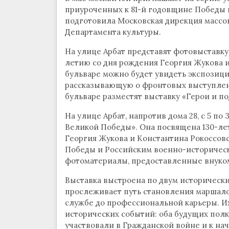
приуроченных к 81-й годовщине Победы 
подготовила Московская дирекция массо
Департамента культуры.
На улице Арбат представят фотовыставк
летию со дня рождения Георгия Жукова 
бульваре можно будет увидеть экспозиц
рассказывающую о фронтовых выступлен
бульваре разместят выставку «Герои и п
На улице Арбат, напротив дома 28, с 5 п
Великой Победы». Она посвящена 130-ле
Георгия Жукова и Константина Рокоссовс
Победы и Российским военно-историческ
фотоматериалы, предоставленные внуком
Выставка выстроена по двум исторически
прослеживает путь становления маршалов
службе до профессиональной карьеры. И
исторических событий: оба будущих пол
участвовали в Гражданской войне и к н