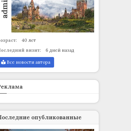
admin
озраст:
40 лет
оследний визит:
6 дней назад
Все новости автора
Реклама
Последние опубликованные