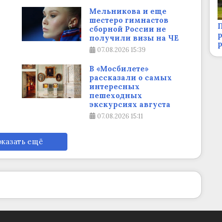
Мельникова и еще
шестеро гимнастов
П
сборной России не
р
получили визы на ЧЕ
07.08.2026
15:39
В «Мосбилете»
рассказали о самых
интересных
пешеходных
экскурсиях августа
07.08.2026
15:11
казать ещё