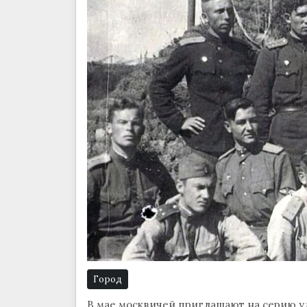
Город
В мае москвичей приглашают на серию у