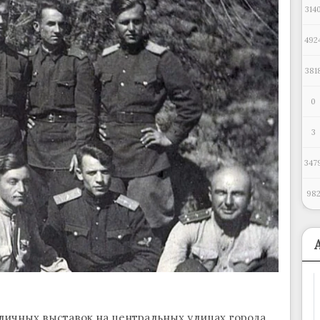
314
492
381
0
3
347
98
личных выставок на центральных улицах города,