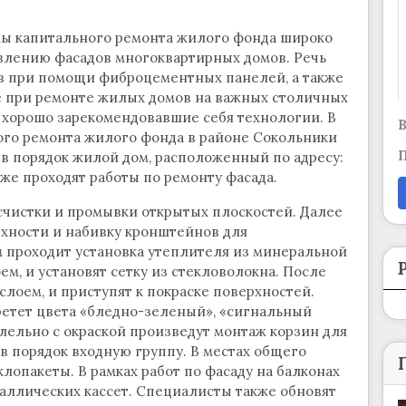
мы капитального ремонта жилого фонда широко
влению фасадов многоквартирных домов. Речь
ов при помощи фиброцементных панелей, а также
ще при ремонте жилых домов на важных столичных
 хорошо зарекомендовавшие себя технологии. В
В
ого ремонта жилого фонда в районе Сокольники
П
в порядок жилой дом, расположенный по адресу:
е уже проходят работы по ремонту фасада.
счистки и промывки открытых плоскостей. Далее
хности и набивку кронштейнов для
м проходит установка утеплителя из минеральной
ем, и установят сетку из стекловолокна. После
лоем, и приступят к покраске поверхностей.
етет цвета «бледно-зеленый», «сигнальный
лельно с окраской произведут монтаж корзин для
в порядок входную группу. В местах общего
лопакеты. В рамках работ по фасаду на балконах
таллических кассет. Специалисты также обновят