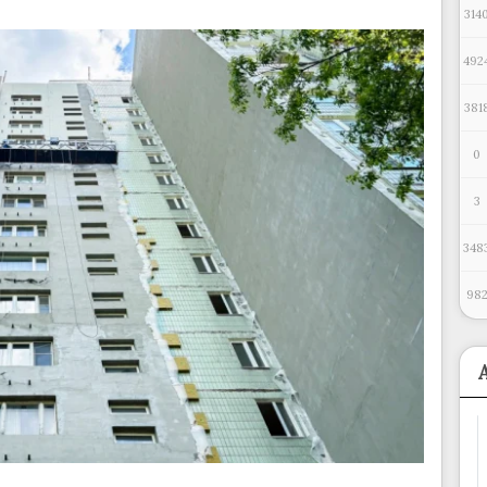
314
492
381
0
3
348
98