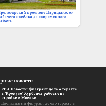
ролетарский проспект Царицыно: от
абочего посёлка до современного
района
рные новости
РИА Новости: Фигурант дела о теракте
в "Крокусе" Курбонов работал на
стройке в Москве
Двенадцатый фигурант дела о теракте в