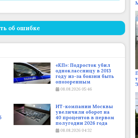
М
ть об ошибке
«КП»: Подросток убил
одноклассницу в 2013
П
году из-за боязни быть
т
опозоренным
08.08.2026
05:46
ИТ-компании Москвы
увеличили оборот на
б
40 процентов в первом
полугодии 2026 года
08.08.2026
04:32