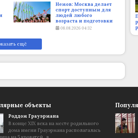
Немов: Москва делает
спорт доступным для
и
людей любого
П
возраста и подготовки
р
08.08.2026
04:32
казать ещё
лярные объекты
Популя
Роддом Грауэрмана
В конце XIX века на месте родильного
дома имени Грауэрмана располагалась
ица на 5 кроватей , в