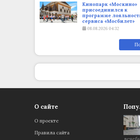
Кинопарк «Москино»
присоединился к
программе лояльност
сервиса «Мосбилет»
08.08.2026
04:32
По
О сайте
Попу
О проекте
Правила сайта
лечебн