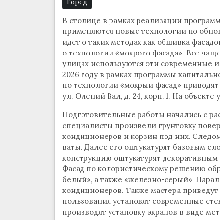
Город
В столице в рамках реализации програм
применяются новые технологии по обно
идет о таких методах как обшивка фасад
о технологии «мокрого фасада». Все ча
улицах используются эти современные и
2026 году в рамках программы капитальн
по технологии «мокрый фасад» приводят 
ул. Олений Вал, д. 24, корп. 1. На объект
Подготовительные работы начались с ра
специалисты произвели грунтовку повер
кондиционеров и корзин под них. Следо
ваты. Далее его оштукатурят базовым сло
конструкцию оштукатурят декоративным с
Фасад по колористическому решению обр
белый», а также «железно-серый». Парал
кондиционеров. Также мастера приведут 
пользования установят современные стек
производят установку экранов в виде ме