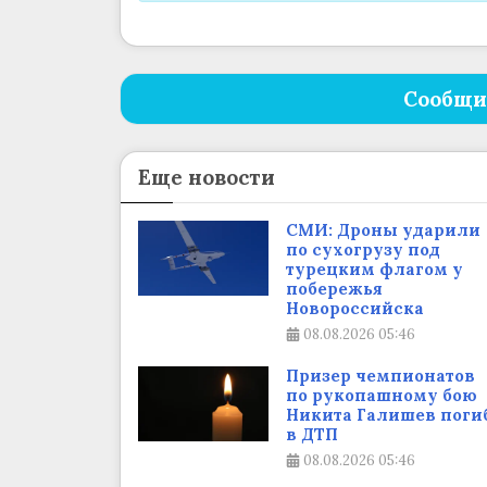
Сообщи
Еще новости
СМИ: Дроны ударили
по сухогрузу под
турецким флагом у
побережья
Новороссийска
08.08.2026
05:46
Призер чемпионатов
по рукопашному бою
Никита Галишев поги
в ДТП
08.08.2026
05:46