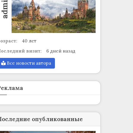
admin
озраст:
40 лет
оследний визит:
6 дней назад
Все новости автора
Реклама
Последние опубликованные