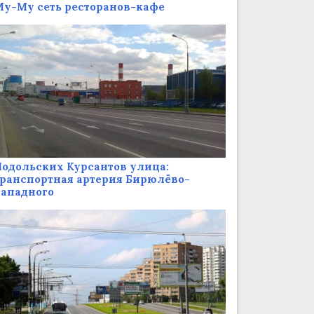
у-Му сеть ресторанов-кафе
одольских Курсантов улица:
ранспортная артерия Бирюлёво-
Западного