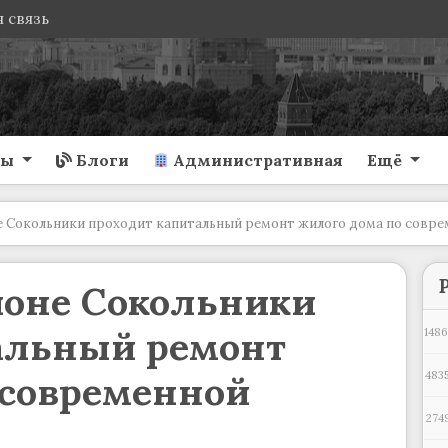
 связь
ты
Блоги
Административная
Ещё
не Сокольники проходит капитальный ремонт жилого дома по совре
айоне Сокольники
альный ремонт
1486
 современной
4835
274