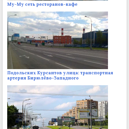
Му-Му сеть ресторанов-кафе
Подольских Курсантов улица: транспортная
артерия Бирюлёво-Западного