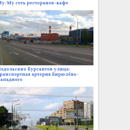
у-Му сеть ресторанов-кафе
одольских Курсантов улица:
ранспортная артерия Бирюлёво-
Западного