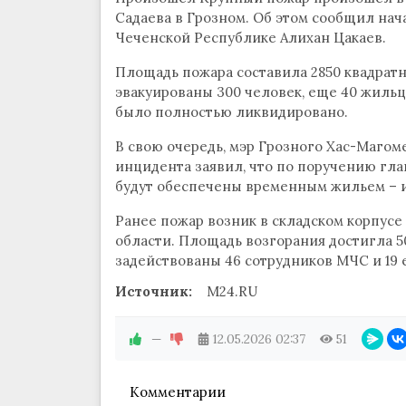
Садаева в Грозном. Об этом сообщил на
Чеченской Республике Алихан Цакаев.
Площадь пожара составила 2850 квадратн
эвакуированы 300 человек, еще 40 жиль
было полностью ликвидировано.
В свою очередь, мэр Грозного Хас-Магом
инцидента заявил, что по поручению гл
будут обеспечены временным жильем – их
Ранее пожар возник в складском корпус
области. Площадь возгорания достигла 5
задействованы 46 сотрудников МЧС и 19 
Источник:
M24.RU
—
12.05.2026
02:37
51
Комментарии