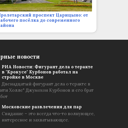
ролетарский проспект Царицыно: от
абочего посёлка до современного
района
рные новости
РИА Новости: Фигурант дела о теракте
в "Крокусе" Курбонов работал на
стройке в Москве
Двенадцатый фигурант дела о теракте в
Сити Холле" Джумохон Курбонов и его брат
абот
Московские развлечения для пар
Свидание – это всегда что-то волнующее,
интересное и захватывающее.