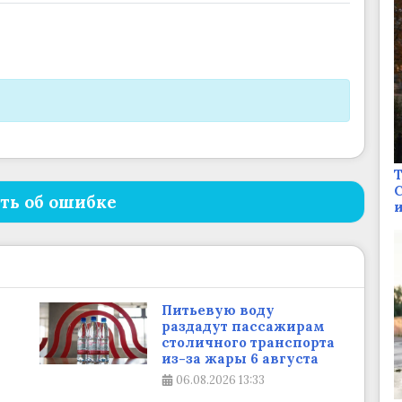
Т
С
ть об ошибке
и
Питьевую воду
раздадут пассажирам
столичного транспорта
из-за жары 6 августа
06.08.2026
13:33