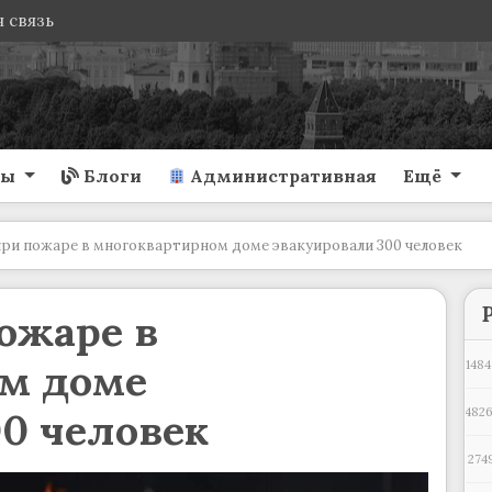
 связь
ты
Блоги
Административная
Ещё
при пожаре в многоквартирном доме эвакуировали 300 человек
ожаре в
м доме
1484
0 человек
4826
274