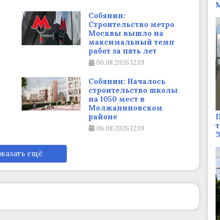
М
Собянин:
Строительство метро
Москвы вышло на
максимальный темп
работ за пять лет
06.08.2026
12:19
Собянин: Началось
строительство школы
на 1050 мест в
Молжаниновском
П
районе
т
06.08.2026
12:19
казать ещё