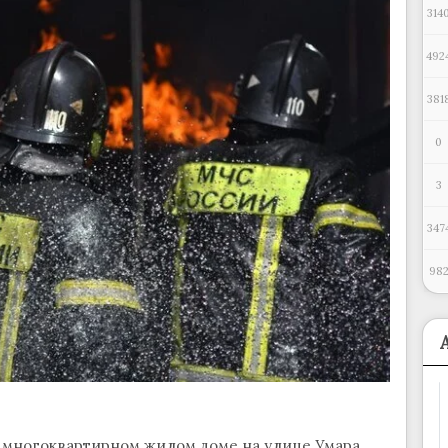
314
492
381
0
3
347
98
многоквартирном жилом доме на улице Умара