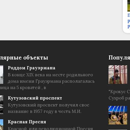
П
р
лярные объекты
Популя
Роддом Грауэрмана
В конце XIX века на месте родильного
дома имени Грауэрмана располагалась
ица на 5 кроватей , в
"Крокус 
Кутузовский проспект
Сухроб р
Кутузовский проспект получил свое
название в 1957 году в честь М.И.
Красная Пресня
Красной, или революционной Пресня