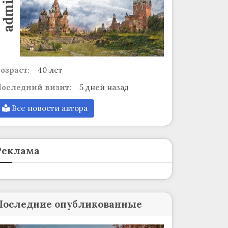
admin
озраст:
40 лет
оследний визит:
5 дней назад
Все новости автора
Реклама
Последние опубликованные