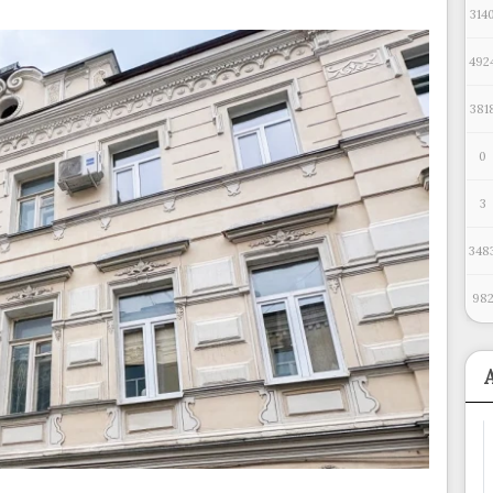
314
492
381
0
3
348
98