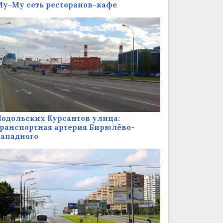
у-Му сеть ресторанов-кафе
одольских Курсантов улица:
ранспортная артерия Бирюлёво-
Западного