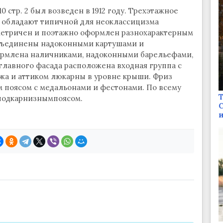
0 стр. 2 был возведен в 1912 году. Трехэтажное
ы обладают типичной для неоклассицизма
метричен и поэтажно оформлен разнохарактерным
объединены надоконными картушами и
ормлена наличниками, надоконными барельефами,
главного фасада расположена входная группа с
жа и аттиком люкарны в уровне крыши. Фриз
 поясом с медальонами и фестонами. По всему
Т
 подкарнизнымпоясом.
С
и