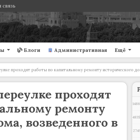
 связь
ты
Блоги
Административная
Ещё
улке проходят работы по капитальному ремонту исторического дом
переулке проходят
тальному ремонту
1486
ома, возведенного в
4835
274