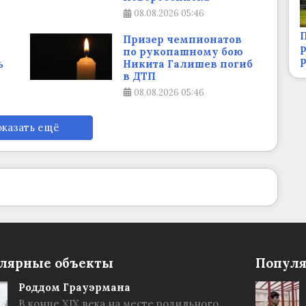
08.08.2026
05:46
П
Призер чемпионатов
р
по рукопашному бою
ь
Никита Галишев погиб
в ДТП
08.08.2026
05:46
казать ещё
лярные объекты
Популя
Роддом Грауэрмана
В конце XIX века на месте родильного