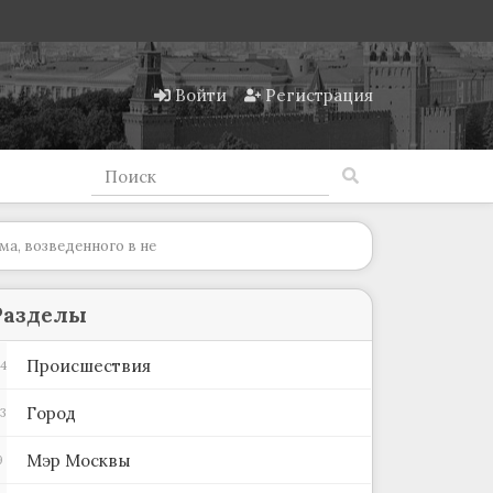
Войти
Регистрация
а, возведенного в не
Разделы
Происшествия
4
Город
3
Мэр Москвы
9