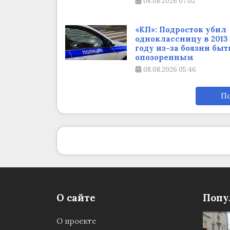
08.08.2026
07:02
«КП»: Подросток убил
одноклассницу в 2013
году из-за боязни быт
опозоренным
08.08.2026
05:46
По
О сайте
Попу
О проекте