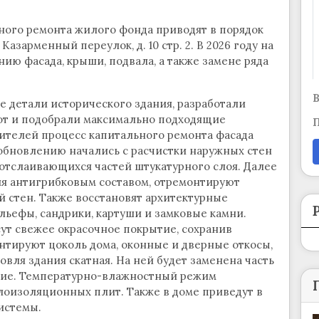
ного ремонта жилого фонда приводят в порядок
азарменный переулок, д. 10 стр. 2. В 2026 году на
ию фасада, крыши, подвала, а также замене ряда
В
е детали исторического здания, разработали
от и подобрали максимально подходящие
П
жителей процесс капитального ремонта фасада
 обновлению начались с расчистки наружных стен
отслаивающихся частей штукатурного слоя. Далее
я антигрибковым составом, отремонтируют
 стен. Также восстановят архитектурные
ьефы, сандрики, картуши и замковые камни.
ут свежее окрасочное покрытие, сохранив
нтируют цоколь дома, оконные и дверные откосы,
вля здания скатная. На ней будет заменена часть
тие. Температурно-влажностный режим
оизоляционных плит. Также в доме приведут в
истемы.