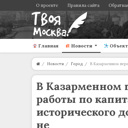
О проекте
Правила сайта
Обратная
Главная
Новости
Объек
Новости
Город
В Казарменном пере
В Казарменном 
работы по капи
исторического д
не