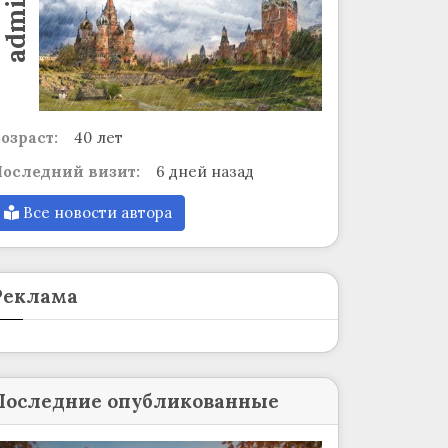
admin
озраст:
40 лет
оследний визит:
6 дней назад
Все новости автора
Реклама
Последние опубликованные