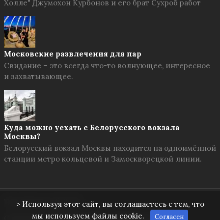
Холле" Джумохон Курбонов и его брат Сухроб работ
Московские развлечения для пар
Свидание – это всегда что-то волнующее, интересное
и захватывающее.
Куда можно уехать с Белорусского вокзала
Москвы?
Белорусский вокзал Москвы находится на одноимённой
станции метро кольцевой и Замоскворецкой линии.
Твоя Москва
© 2026
> Используя этот сайт, вы соглашаетесь с тем, что
мы используем файлы cookie.
Согласен
О проекте
Правила сайта
Обратная связь