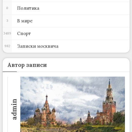
Политика
0
В мире
3
Спорт
3489
Записки москвича
982
Автор записи
admin