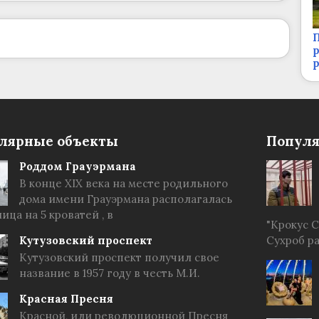
П
р
лярные объекты
Популя
Роддом Грауэрмана
В конце XIX века на месте родильного
дома имени Грауэрмана располагалась
ица на 5 кроватей , в
"Крокус 
Кутузовский проспект
Сухроб р
Кутузовский проспект получил свое
название в 1957 году в честь М.И.
Красная Пресня
Красной, или революционной Пресня