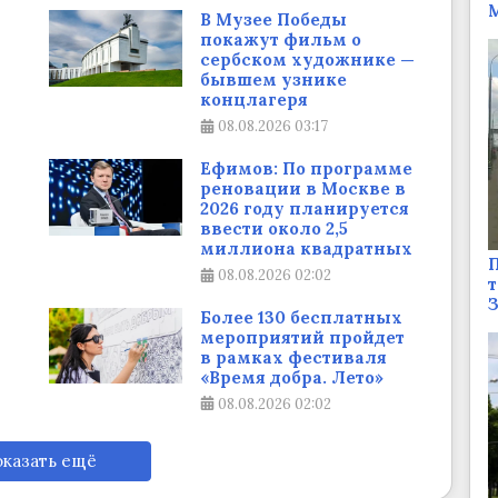
М
В Музее Победы
покажут фильм о
сербском художнике —
бывшем узнике
концлагеря
08.08.2026
03:17
Ефимов: По программе
реновации в Москве в
2026 году планируется
ввести около 2,5
миллиона квадратных
П
08.08.2026
02:02
т
Более 130 бесплатных
мероприятий пройдет
в рамках фестиваля
«Время добра. Лето»
08.08.2026
02:02
казать ещё