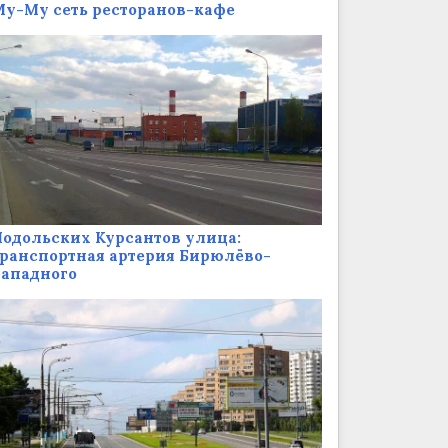
у-Му сеть ресторанов-кафе
одольских Курсантов улица:
ранспортная артерия Бирюлёво-
Западного