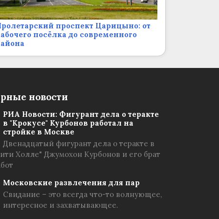
ролетарский проспект Царицыно: от
абочего посёлка до современного
района
рные новости
РИА Новости: Фигурант дела о теракте
в "Крокусе" Курбонов работал на
стройке в Москве
Двенадцатый фигурант дела о теракте в
Сити Холле" Джумохон Курбонов и его брат
абот
Московские развлечения для пар
Свидание – это всегда что-то волнующее,
интересное и захватывающее.