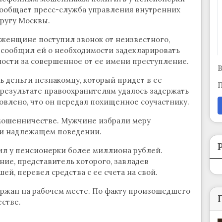
 сообщает пресс-служба управления внутренних
ругу Москвы.
женщине поступил звонок от неизвестного,
 сообщил ей о необходимости задекларировать
ости за совершенное от ее имени преступление.
В
ь деньги незнакомцу, который придет в ее
П
 результате правоохранителям удалось задержать
овлено, что он передал похищенное соучастнику.
 мошенничестве. Мужчине избрали меру
 и надлежащем поведении.
ил у пенсионерки более миллиона рублей.
е, представитель которого, завладев
, перевел средства с ее счета на свой.
ержан на рабочем месте. По факту произошедшего
стве.