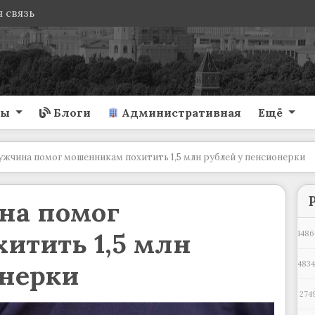
 связь
ты
Блоги
Административная
Ещё
ужчина помог мошенникам похитить 1,5 млн рублей у пенсионерки
на помог
итить 1,5 млн
1486
онерки
483
274