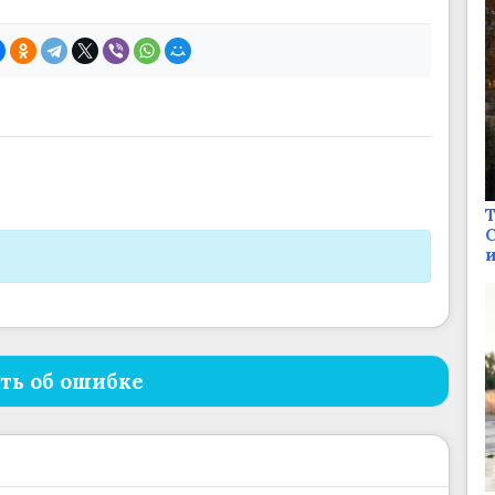
Т
С
и
ть об ошибке