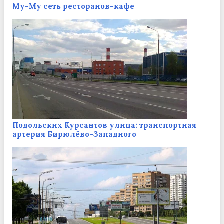
Му-Му сеть ресторанов-кафе
Подольских Курсантов улица: транспортная
артерия Бирюлёво-Западного