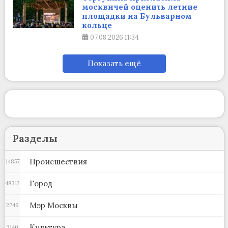
москвичей оценить летние
площадки на Бульварном
кольце
07.08.2026
11:34
Показать ещё
Разделы
Происшествия
14857
Город
48312
Мэр Москвы
2749
Культура
3140