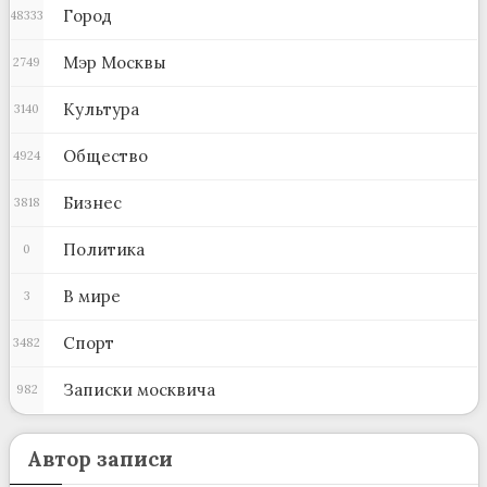
Город
48333
Мэр Москвы
2749
Культура
3140
Общество
4924
Бизнес
3818
Политика
0
В мире
3
Спорт
3482
Записки москвича
982
Автор записи