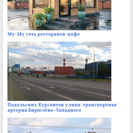
Му-Му сеть ресторанов-кафе
Подольских Курсантов улица: транспортная
артерия Бирюлёво-Западного