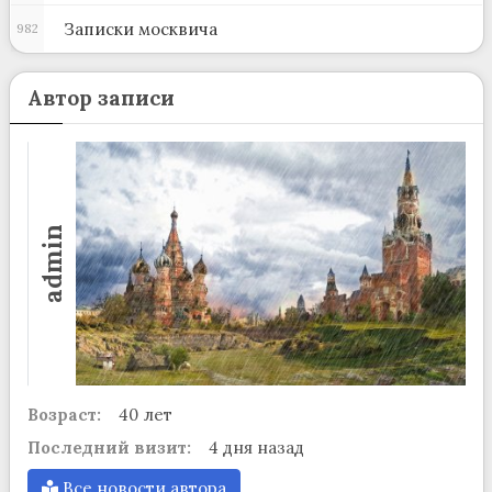
Записки москвича
982
Автор записи
admin
Возраст:
40 лет
Последний визит:
4 дня назад
Все новости автора