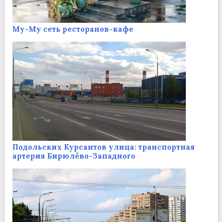
Му-Му сеть ресторанов-кафе
Подольских Курсантов улица: транспортная
артерия Бирюлёво-Западного