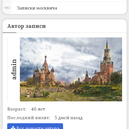
Записки москвича
982
Автор записи
admin
Возраст:
40 лет
Последний визит:
5 дней назад
Все новости автора