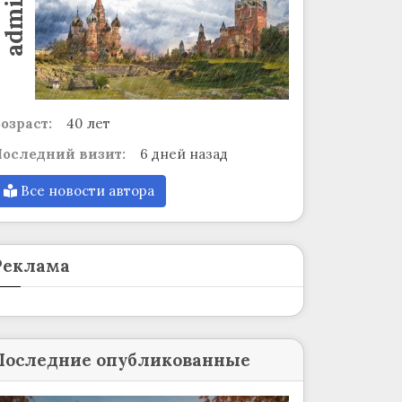
admin
озраст:
40 лет
оследний визит:
6 дней назад
Все новости автора
Реклама
Последние опубликованные