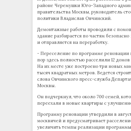
районе Черемушки Юго-Западного админ
правительства Москвы, руководитель ст
политики Владислав Овчинский.
Демонтажные работы проводили с помощ
здание разбирается по частям безопасно 
и отправляется на переработку.
- Переселение по программе реновации в
пор здесь полностью расселили 12 домов 
На их месте уже построено три новых м
тысяч квадратных метров. Ведется строи
слова Овчинского пресс-служба Департа
Москвы.
Он подчеркнул, что около 700 семей, ко
переехали в новые квартиры с улучшенн
Программу реновации утвердили в август
москвичей и предусматривает расселение
увеличить темпы реализации программы р