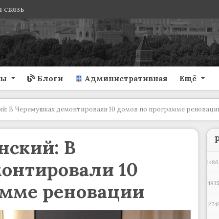
 связь
ты
Блоги
Административная
Ещё
ий: В Черемушках демонтировали 10 домов по программе реноваци
нский: В
онтировали 10
1486
амме реновации
4835
274