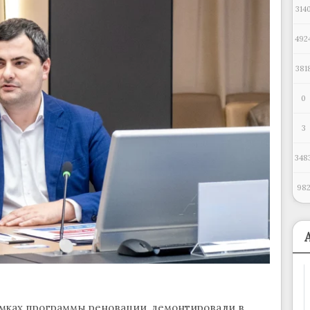
314
492
381
0
3
348
98
амках программы реновации, демонтировали в