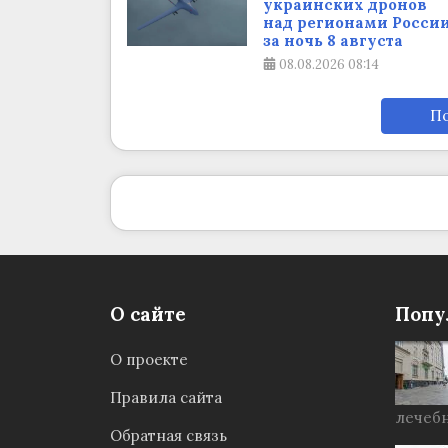
украинских дронов
над регионами Росси
за ночь 8 августа
08.08.2026
08:14
По
О сайте
Попу
О проекте
Правила сайта
лечебн
Обратная связь