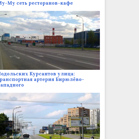
у-Му сеть ресторанов-кафе
одольских Курсантов улица:
ранспортная артерия Бирюлёво-
Западного