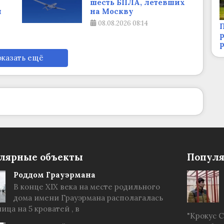
шесть БПЛА, летевших
и
на Москву
08.08.2026
08:14
П
р
казать ещё
лярные объекты
Популя
Роддом Грауэрмана
В конце XIX века на месте родильного
дома имени Грауэрмана располагалась
ица на 5 кроватей , в
"Крокус 