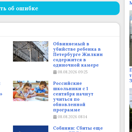
М
ть об ошибке
Обвиняемый в
убийстве ребенка в
Петербурге Жилкин
содержится в
одиночной камере
П
08.08.2026
09:25
т
я
Российские
школьники с 1
»
сентября начнут
учиться по
обновленной
программе
08.08.2026
08:14
Собянин: Сбиты еще