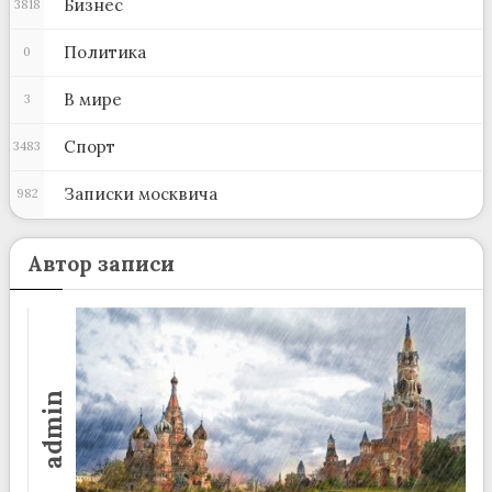
Бизнес
3818
Политика
0
В мире
3
Спорт
3483
Записки москвича
982
Автор записи
admin