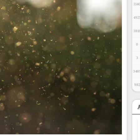
314
492
381
0
3
348
98