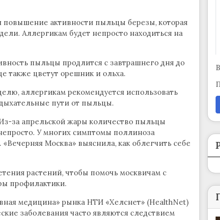
ся повышение активности пыльцы березы, которая
едели. Аллергикам будет непросто находиться на
ивность пыльцы продлится с завтрашнего дня до
В
е также цветут орешник и ольха.
П
елю, аллергикам рекомендуется использовать
 дыхательные пути от пыльцы.
 Из-за апрельской жары количество пыльцы
 непросто. У многих симптомы поллиноза
. «Вечерняя Москва» выяснила, как облегчить себе
тения растений, чтобы помочь москвичам с
ры профилактики.
ная медицина» рынка НТИ «Хелснет» (HealthNet)
еские заболевания часто являются следствием