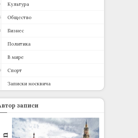
Культура
0
Общество
5
Бизнес
8
Политика
В мире
Спорт
9
Записки москвича
2
Автор записи