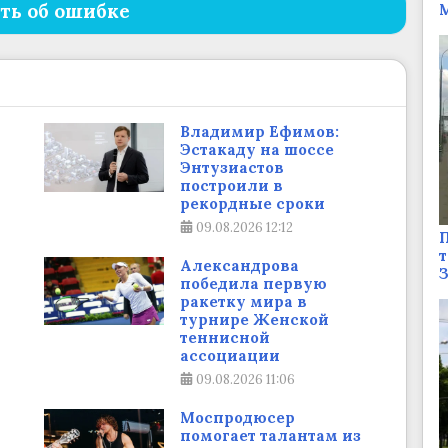
ть об ошибке
М
Владимир Ефимов:
Эстакаду на шоссе
Энтузиастов
построили в
рекордные сроки
09.08.2026
12:12
П
т
Александрова
победила первую
ракетку мира в
турнире Женской
теннисной
ассоциации
09.08.2026
11:06
Моспродюсер
помогает талантам из