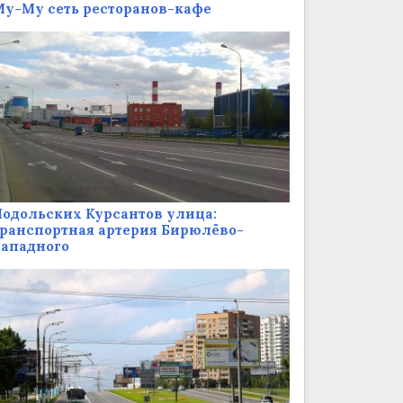
у-Му сеть ресторанов-кафе
одольских Курсантов улица:
ранспортная артерия Бирюлёво-
Западного