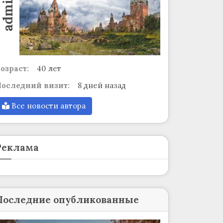
admin
озраст:
40 лет
оследний визит:
8 дней назад
Все новости автора
Реклама
Последние опубликованные