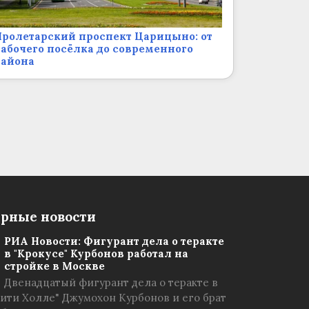
ролетарский проспект Царицыно: от
абочего посёлка до современного
района
рные новости
РИА Новости: Фигурант дела о теракте
в "Крокусе" Курбонов работал на
стройке в Москве
Двенадцатый фигурант дела о теракте в
Сити Холле" Джумохон Курбонов и его брат