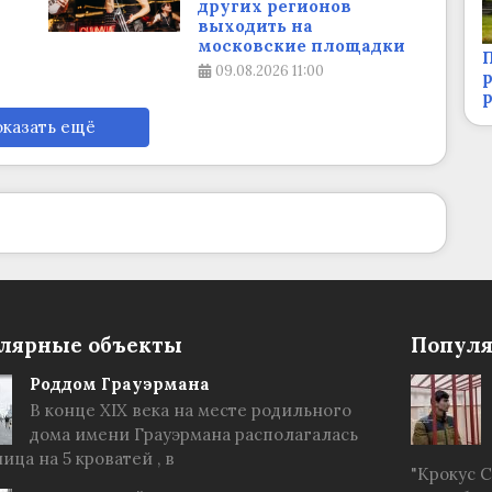
других регионов
выходить на
московские площадки
П
09.08.2026
11:00
р
казать ещё
лярные объекты
Популя
Роддом Грауэрмана
В конце XIX века на месте родильного
дома имени Грауэрмана располагалась
ица на 5 кроватей , в
"Крокус 