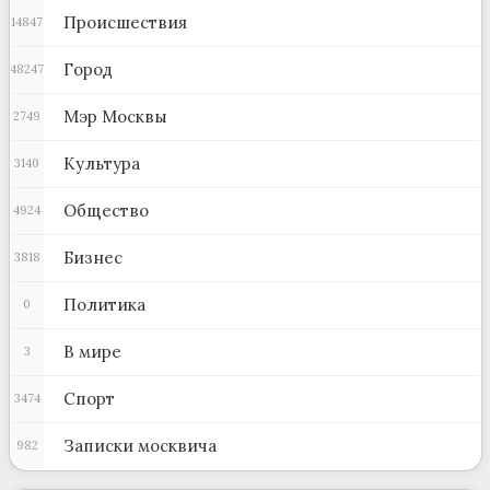
Происшествия
14847
Город
48247
Мэр Москвы
2749
Культура
3140
Общество
4924
Бизнес
3818
Политика
0
В мире
3
Спорт
3474
Записки москвича
982