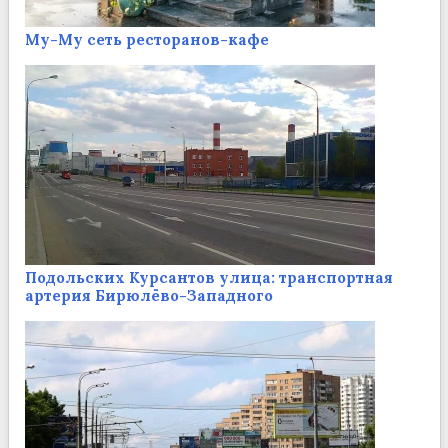
Му-Му сеть ресторанов-кафе
Подольских Курсантов улица: транспортная
артерия Бирюлёво-Западного