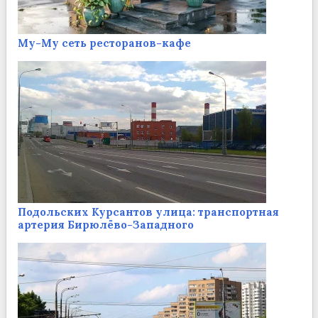
Му-Му сеть ресторанов-кафе
Подольских Курсантов улица: транспортная
артерия Бирюлёво-Западного