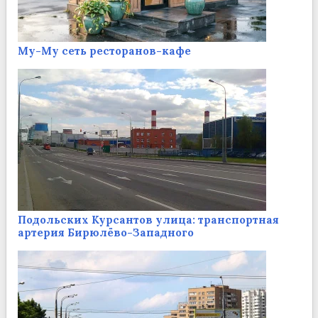
Му-Му сеть ресторанов-кафе
Подольских Курсантов улица: транспортная
артерия Бирюлёво-Западного