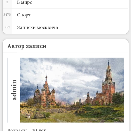
В мире
3
Спорт
3476
Записки москвича
982
Автор записи
admin
Возраст:
40 лет