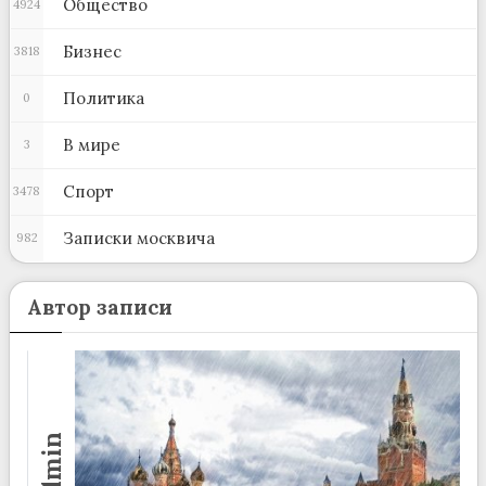
Общество
4924
Бизнес
3818
Политика
0
В мире
3
Спорт
3478
Записки москвича
982
Автор записи
admin