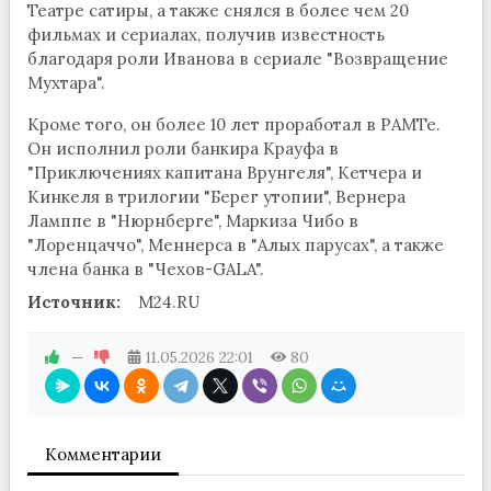
Театре сатиры, а также снялся в более чем 20
фильмах и сериалах, получив известность
благодаря роли Иванова в сериале "Возвращение
Мухтара".
Кроме того, он более 10 лет проработал в РАМТе.
Он исполнил роли банкира Крауфа в
"Приключениях капитана Врунгеля", Кетчера и
Кинкеля в трилогии "Берег утопии", Вернера
Ламппе в "Нюрнберге", Маркиза Чибо в
"Лоренцаччо", Меннерса в "Алых парусах", а также
члена банка в "Чехов-GALA".
Источник:
M24.RU
—
11.05.2026
22:01
80
Комментарии