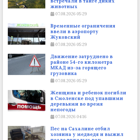
встречали в тайге диких
животных
07.08.2026
05:29
Временные ограничения
ввели в аэропорту
Жуковский
07.08.2026
05:29
Движение затруднено в
районе 54-го километра
МКАД из-за горящего
грузовика
07.08.2026
05:29
Женщина и ребенок погибли
в Смоленске под упавшими
деревьями во время
непогоды
07.08.2026
04:16
Пес на Сахалине отбил
хозяина у медведя и выжил
после тяжелых ран