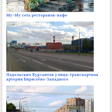
Му-Му сеть ресторанов-кафе
Подольских Курсантов улица: транспортная
артерия Бирюлёво-Западного