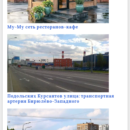
Му-Му сеть ресторанов-кафе
Подольских Курсантов улица: транспортная
артерия Бирюлёво-Западного