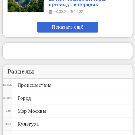
приведут в порядок
08.08.2026
13:02
Показать ещё
Разделы
Происшествия
14866
Город
48369
Мэр Москвы
2749
Культура
3140