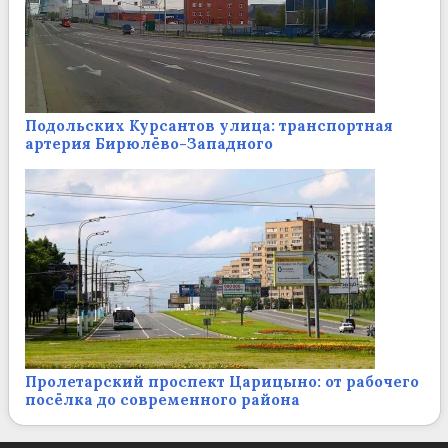
Подольских Курсантов улица: транспортная
артерия Бирюлёво-Западного
Пролетарский проспект Царицыно: от рабочего
посёлка до современного района