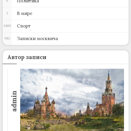
Политика
0
В мире
3
Спорт
3489
Записки москвича
982
Автор записи
admin