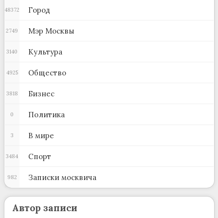
Город
48372
Мэр Москвы
2749
Культура
3140
Общество
4925
Бизнес
3818
Политика
0
В мире
3
Спорт
3484
Записки москвича
982
Автор записи