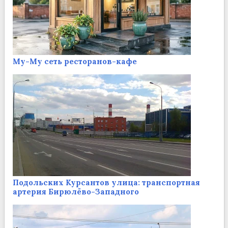
Му-Му сеть ресторанов-кафе
Подольских Курсантов улица: транспортная
артерия Бирюлёво-Западного