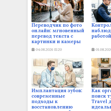
Переводчик по фото
Контро
онлайн: мгновенный
наблюд
перевод текста с
работой
картинки и камеры
04.08.2026
15:20
01.08.202
Имплантация зубов:
Как орг
современные
поиск т
подходы к
Travel 
восстановлению
идеальн