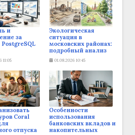
ль и
Экологическая
ение за
ситуация в
 PostgreSQL
московских районах:
подробный анализ
6
11:05
01.08.2026
10:45
анизовать
Особенности
уров Coral
использования
для
банковских вкладов и
ого отпуска
накопительных