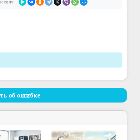
осквич
ть об ошибке