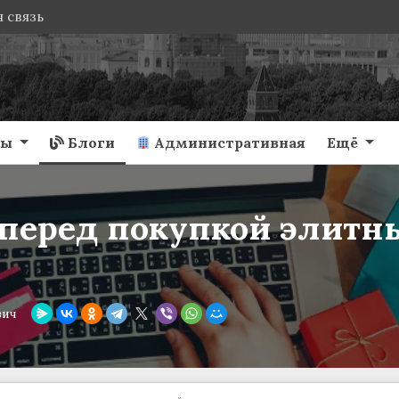
 связь
ты
Блоги
Административная
Ещё
перед покупкой элитны
вич