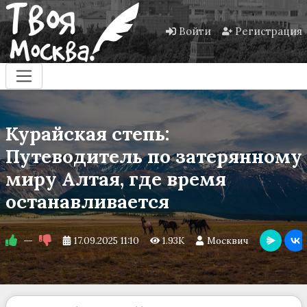
Войти
Регистрация
Курайская степь:
Путеводитель по затерянному
миру Алтая, где время
останавливается
—
17.09.2025
11:10
1.93K
Москвич