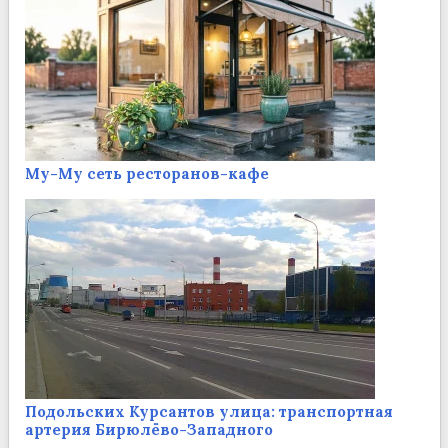
Му-Му сеть ресторанов-кафе
Подольских Курсантов улица: транспортная
артерия Бирюлёво-Западного