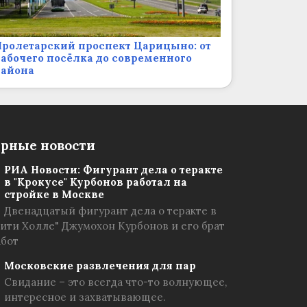
ролетарский проспект Царицыно: от
абочего посёлка до современного
района
рные новости
РИА Новости: Фигурант дела о теракте
в "Крокусе" Курбонов работал на
стройке в Москве
Двенадцатый фигурант дела о теракте в
Сити Холле" Джумохон Курбонов и его брат
абот
Московские развлечения для пар
Свидание – это всегда что-то волнующее,
интересное и захватывающее.