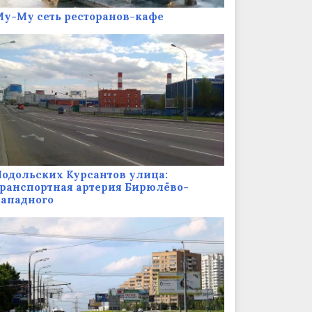
у-Му сеть ресторанов-кафе
одольских Курсантов улица:
ранспортная артерия Бирюлёво-
Западного