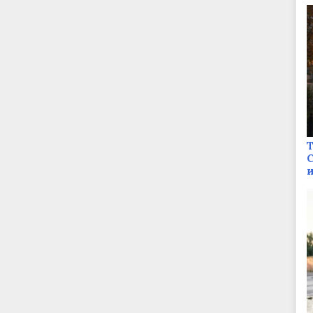
Т
С
и