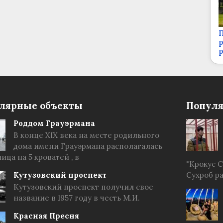
П
р
лярные объекты
Популя
Роддом Грауэрмана
В конце XIX века на месте родильного
дома имени Грауэрмана располагалась
ица на 5 кроватей , в
"Крокус 
Кутузовский проспект
Сухроб р
Кутузовский проспект получил свое
название в 1957 году в честь М.И.
Красная Пресня