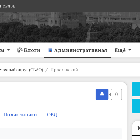
 связь
ты
Блоги
Административная
Ещё
точный округ (СВАО)
Ярославский
0
Поликлиники
ОВД