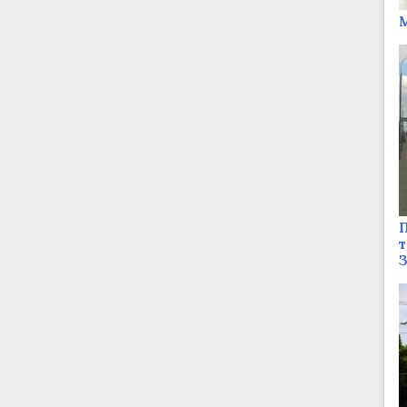
М
П
т