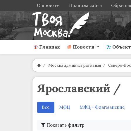
О проекте
Правила сайта
Обратная
Главная
Новости
Объек
Москва административная
Северо-Вос
Ярославский /
Все
МФЦ
МФЦ - Флагманские
Показать фильтр