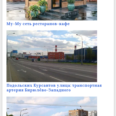
Му-Му сеть ресторанов-кафе
Подольских Курсантов улица: транспортная
артерия Бирюлёво-Западного