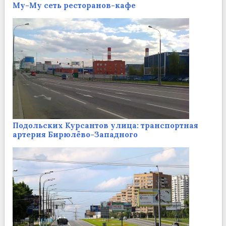
Му-Му сеть ресторанов-кафе
Подольских Курсантов улица: транспортная
артерия Бирюлёво-Западного