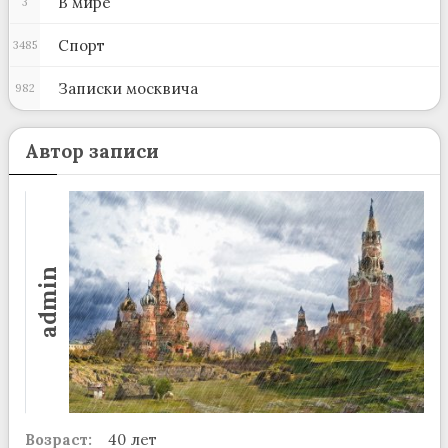
В мире
3
Спорт
3485
Записки москвича
982
Автор записи
admin
Возраст:
40 лет