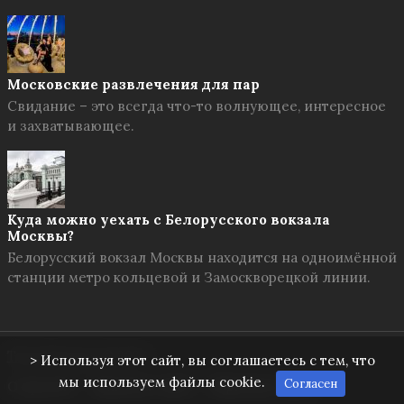
Московские развлечения для пар
Свидание – это всегда что-то волнующее, интересное
и захватывающее.
Куда можно уехать с Белорусского вокзала
Москвы?
Белорусский вокзал Москвы находится на одноимённой
станции метро кольцевой и Замоскворецкой линии.
Твоя Москва
© 2026
> Используя этот сайт, вы соглашаетесь с тем, что
мы используем файлы cookie.
Согласен
О проекте
Правила сайта
Обратная связь