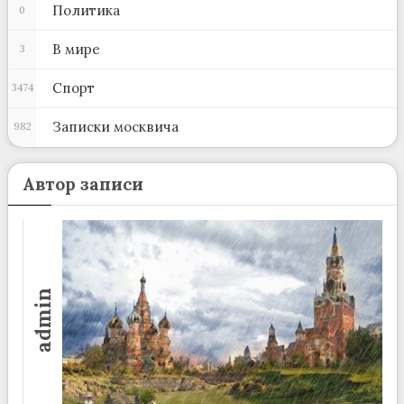
Политика
0
В мире
3
Спорт
3474
Записки москвича
982
Автор записи
admin