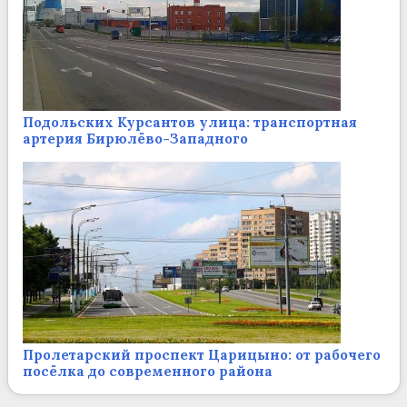
Подольских Курсантов улица: транспортная
артерия Бирюлёво-Западного
Пролетарский проспект Царицыно: от рабочего
посёлка до современного района