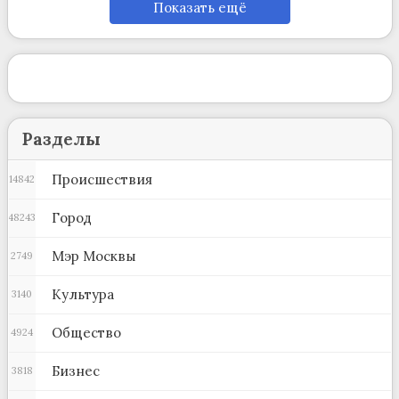
Показать ещё
Разделы
Происшествия
14842
Город
48243
Мэр Москвы
2749
Культура
3140
Общество
4924
Бизнес
3818