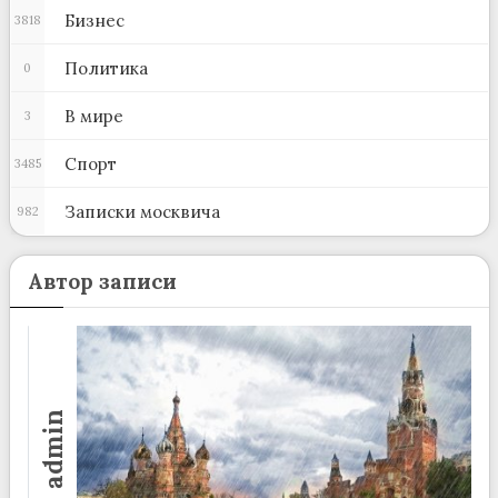
Бизнес
3818
Политика
0
В мире
3
Спорт
3485
Записки москвича
982
Автор записи
admin