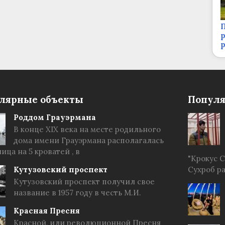
П
р
лярные объекты
Популя
Роддом Грауэрмана
В конце XIX века на месте родильного
дома имени Грауэрмана располагалась
ица на 5 кроватей , в
"Крокус 
Кутузовский проспект
Сухроб р
Кутузовский проспект получил свое
название в 1957 году в честь М.И.
Красная Пресня
Красной, или революционной Пресня