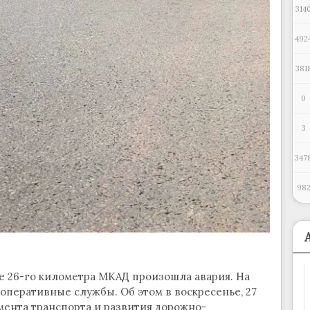
314
492
381
0
3
347
98
е 26-го километра МКАД произошла авария. На
оперативные службы. Об этом в воскресенье, 27
мента транспорта и развития дорожно-