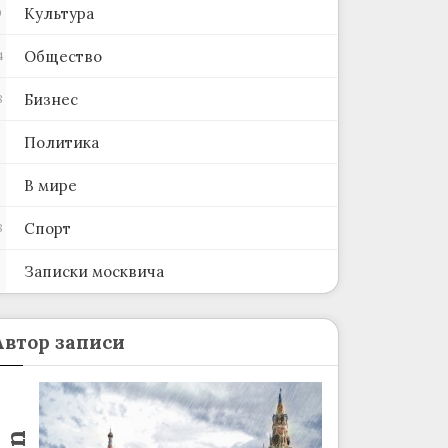
Культура
0
Общество
4
Бизнес
8
Политика
В мире
Спорт
8
Записки москвича
2
Автор записи