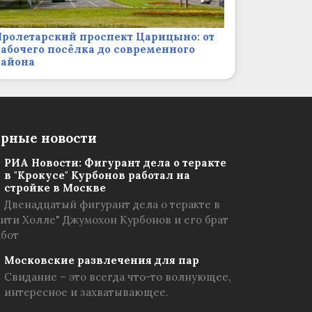
ролетарский проспект Царицыно: от
абочего посёлка до современного
района
рные новости
РИА Новости: Фигурант дела о теракте
в "Крокусе" Курбонов работал на
стройке в Москве
Двенадцатый фигурант дела о теракте в
Сити Холле" Джумохон Курбонов и его брат
абот
Московские развлечения для пар
Свидание – это всегда что-то волнующее,
интересное и захватывающее.