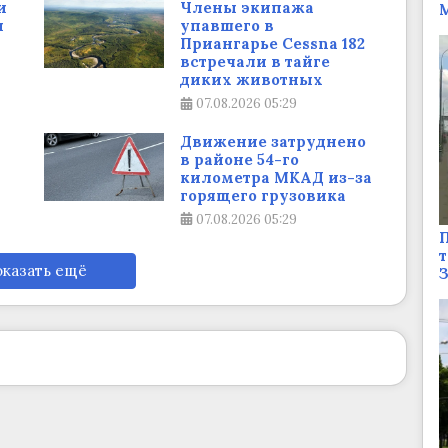
и
Члены экипажа
М
и
упавшего в
Приангарье Cessna 182
встречали в тайге
диких животных
07.08.2026
05:29
Движение затруднено
в районе 54-го
километра МКАД из-за
горящего грузовика
07.08.2026
05:29
П
т
казать ещё