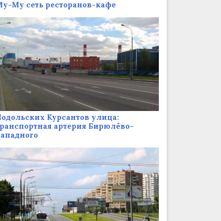
у-Му сеть ресторанов-кафе
одольских Курсантов улица:
ранспортная артерия Бирюлёво-
Западного