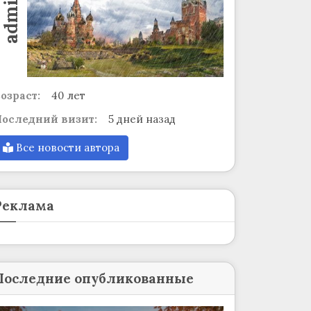
admin
озраст:
40 лет
оследний визит:
5 дней назад
Все новости автора
Реклама
Последние опубликованные