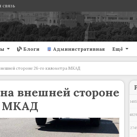
 связь
ты
Блоги
Административная
Ещё
внешней стороне 26-го километра МКАД
на внешней стороне
а МКАД
1485
482
274