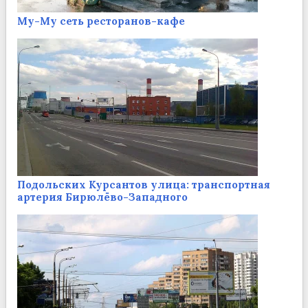
Му-Му сеть ресторанов-кафе
Подольских Курсантов улица: транспортная
артерия Бирюлёво-Западного