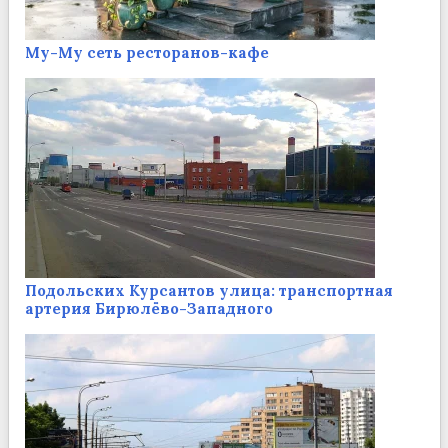
Му-Му сеть ресторанов-кафе
Подольских Курсантов улица: транспортная
артерия Бирюлёво-Западного