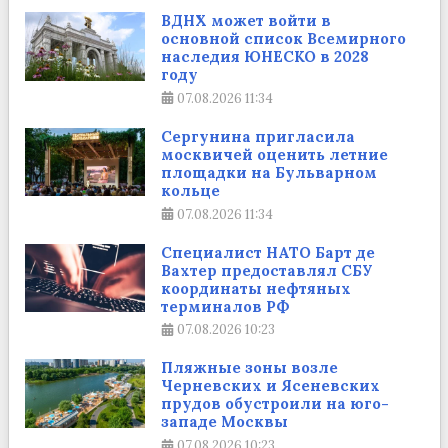
ВДНХ может войти в
основной список Всемирного
наследия ЮНЕСКО в 2028
году
07.08.2026
11:34
Сергунина пригласила
москвичей оценить летние
площадки на Бульварном
кольце
07.08.2026
11:34
Cпециалист НАТО Барт де
Вахтер предоставлял СБУ
координаты нефтяных
терминалов РФ
07.08.2026
10:23
Пляжные зоны возле
Черневских и Ясеневских
прудов обустроили на юго-
западе Москвы
07.08.2026
10:23