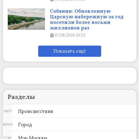
Собянин: Обновленную
Царскую набережную за год
посетили более восьми
миллионов раз
07.08.2026
10:23
Показать ещё
Разделы
Происшествия
14857
Город
48309
Мэр Москвы
2749