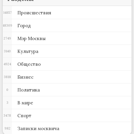
Происшествия
14857
Город
48309
Мэр Москвы
2749
Культура
3140
Общество
4924
Бизнес
3818
Политика
0
В мире
3
Спорт
3478
Записки москвича
982