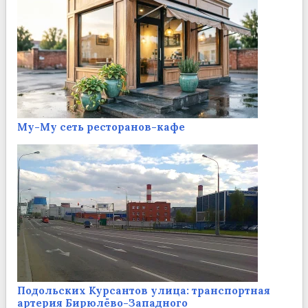
Му-Му сеть ресторанов-кафе
Подольских Курсантов улица: транспортная
артерия Бирюлёво-Западного